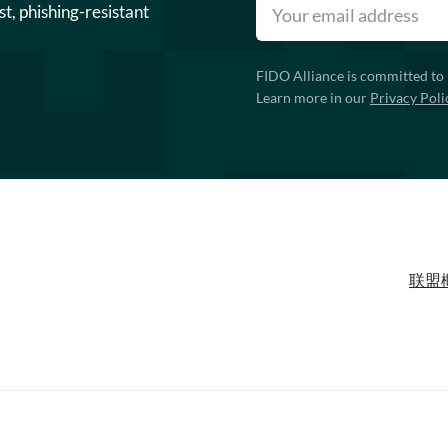
st, phishing-resistant
FIDO Alliance is committed to 
Learn more in our
Privacy Poli
联盟