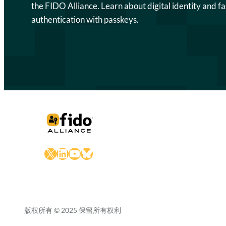
the FIDO Alliance. Learn about digital identity and fa
authentication with passkeys.
X
LinkedIn
YouTube
Bluesky
版权所有 © 2025 保留所有权利