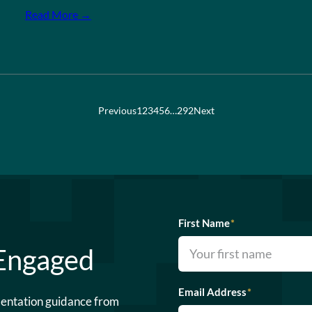
Read More →
Previous
1
2
3
4
5
6
…
292
Next
First Name
*
 Engaged
Email Address
*
mentation guidance from