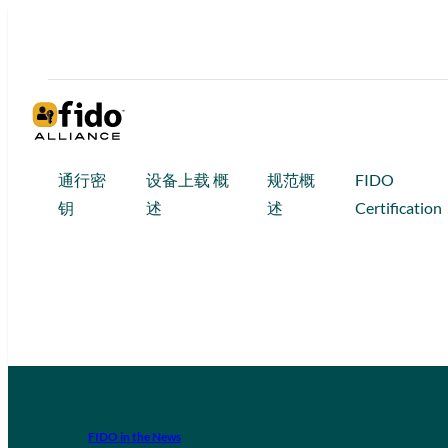
通行密
设备上载 概
规范概
FIDO
钥
述
述
Certification
FIDO in the News