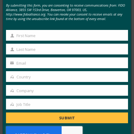
By submitting this form, you are consenting to receive communications from: FIDO
Alliance, 3855 SW 153rd Drive, Beaverton, OR 97003, US,
생체 인식 업데이트: 독일, 패스키 채택 추진 및 기술
http://www.fidoalliance.org. You can revoke your consent to receive emails at any
지침 초안 발표
time by using the unsubscribe link found at the bottom of every email.
FIDO in the News
10월 3, 2025
First Name
First
독일 연방 정보 보안국(BSI)은 패스키 서버 구성에 대한
Name
Last Name
기술적 고려 사항을 설명하는 문서 초안에 대한…
Last
Name
Email
Read More →
Your
email
생체 인식 업데이트: Yubico는 글로벌 설문 조사에서
Country
Country
여전히 부족한 패스키 인식을 발견했습니다.
Company
FIDO in the News
Company
10월 3, 2025
Job Title
Job
인식된 사이버 보안과 실제 취약성 사이에는 지속적인 단
Title
절이 있습니다. 이것이 Yubico의 2025년 글로벌 인증 현
SUBMIT
황…