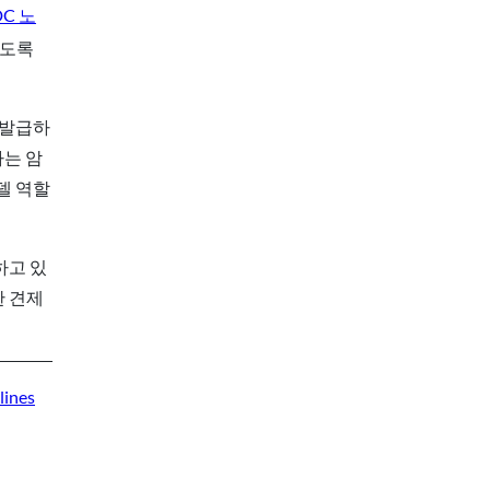
DC 노
하도록
 발급하
하는 암
델 역할
하고 있
한 견제
lines