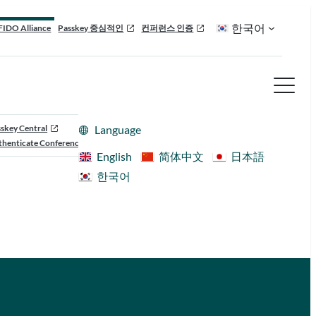
한국어
FIDO Alliance
Passkey 중심적인
컨퍼런스 인증
skey Central
Language
henticate Conference
English
简体中文
日本語
한국어