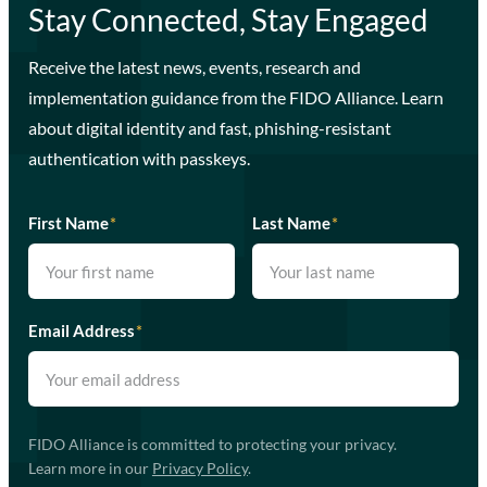
Stay Connected, Stay Engaged
Receive the latest news, events, research and
implementation guidance from the FIDO Alliance. Learn
about digital identity and fast, phishing-resistant
authentication with passkeys.
First Name
*
Last Name
*
Email Address
*
FIDO Alliance is committed to protecting your privacy.
Learn more in our
Privacy Policy
.