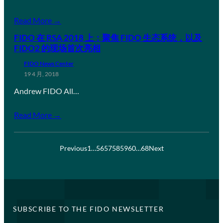
Read More →
FIDO 在 RSA 2018 上：聚焦 FIDO 生态系统，以及
FIDO2 的现场首次亮相
FIDO News Center
19 4 月, 2018
Andrew FIDO All…
Read More →
Previous
1
…
56
57
58
59
60
…
68
Next
SUBSCRIBE TO THE FIDO NEWSLETTER