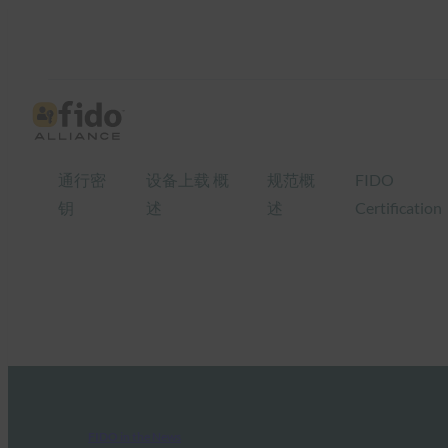
通行密
设备上载 概
规范概
FIDO
钥
述
述
Certification
FIDO in the News