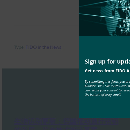
Type:
FIDO in the News
Sign up for upd
Get news from FIDO Al
By submitting this form, you ar
Alliance, 3855 SW 153rd Drive, 
can revoke your consent to recei
the bottom of every email.
生物识别更新：德国推动通行密钥
的采用，发布技术指南草案