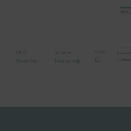
FIDO 
Search…
FIDO
Alliance
Passkey 
Authenti
Resources
Membership