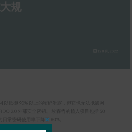
正在大规
12 8 月, 2022
以抵御 90% 以上的密码泄露，但它也无法抵御网
 FIDO 2.0 外部安全密钥。 埃森哲的植入项目包括 50
个企业的日常密码使用率下降了 80%。
Close
this