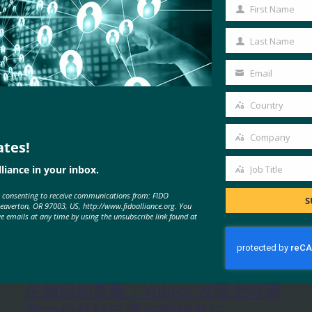
First Name
First
Name
Last Name
Last
Name
Email
Your
email
Country
Country
Company
ates!
Company
liance in your inbox.
Job Title
Job
e consenting to receive communications from: FIDO
Title
S
Beaverton, OR 97003, US, http://www.fidoalliance.org. You
ve emails at any time by using the unsubscribe link found at
MORE
FIDO IN THE NEWS
生物识别更新：Yubico 发现全球调
查中仍然缺乏通行密钥意识