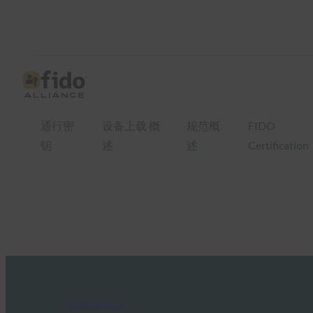
通行密
设备上载 概
规范概
FIDO
钥
述
述
Certification
FIDO in the News