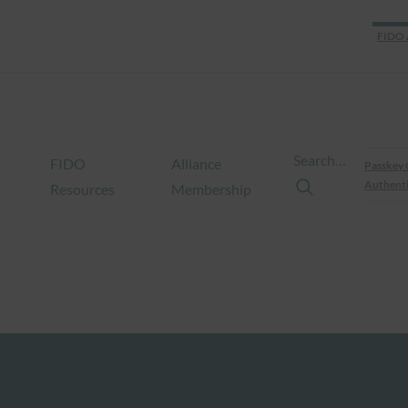
FIDO 
Search…
FIDO
Alliance
Passkey 
Authenti
Resources
Membership