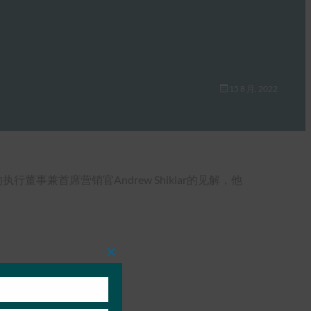
15 8 月, 2022
执行董事兼首席营销官Andrew Shikiar的见解，他
Close
this
module