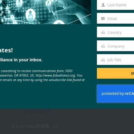
Name
Last Name
Last
Name
Email
Your
email
Country
Country
Company
ates!
Company
liance in your inbox.
Job Title
Job
MORE
FIDO IN THE NEWS
e consenting to receive communications from: FIDO
Title
S
Beaverton, OR 97003, US, http://www.fidoalliance.org. You
ve emails at any time by using the unsubscribe link found at
播客：无密码转变：重新思考现代
企业的身份
FIDO in the News
23 9 月, 2025
在Imprivata新播客《A…