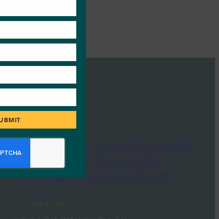
UBMIT
《印度快报》：“密码重置给企业带
来的损失比他们意识到的要多”：
Zoho 高管谈无密码投资回报率
FIDO in the News
22 9 月, 2025