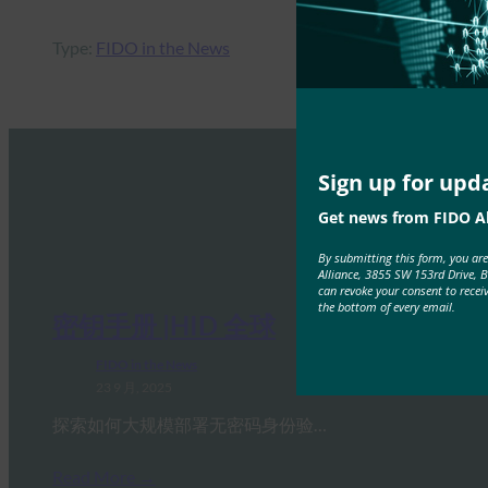
Type:
FIDO in the News
Sign up for upd
Get news from FIDO Al
By submitting this form, you ar
Alliance, 3855 SW 153rd Drive, 
can revoke your consent to recei
the bottom of every email.
密钥手册 |HID 全球
FIDO in the News
23 9 月, 2025
探索如何大规模部署无密码身份验…
Read More →