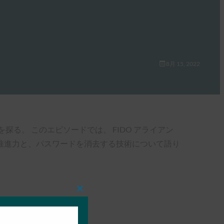
8月 15, 2022
る。 このエピソードでは、 FIDO アライアン
範な推進力と、パスワードを消去する技術について語り
Close
this
module