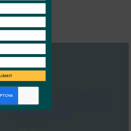
UBMIT
PC Mag: パスワードを捨てる: パ
スキーがオンライン セキュリテ
ィの未来である理由
FIDO in the News
10月 3, 2025