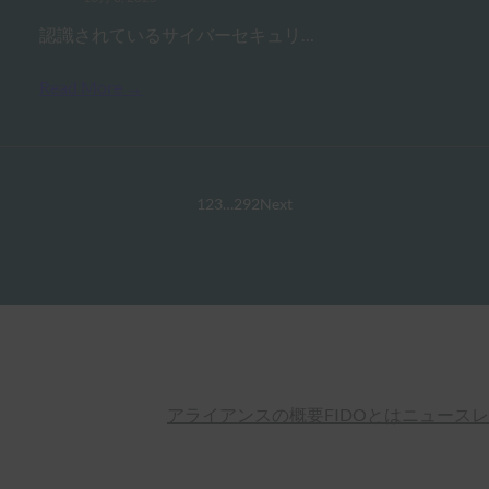
認識されているサイバーセキュリ…
Read More →
1
2
3
…
292
Next
アライアンスの概要
FIDOとは
ニュースレ