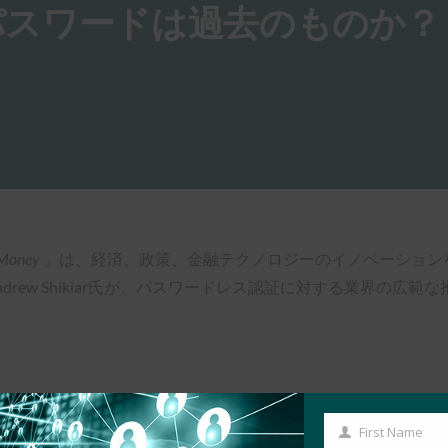
パスワードは過去のものか？
n Money
」は、経済、政策、金融テクノロジーのイノベーションを探
drew Shikiar氏が、パスワードレス認証に対する業界の広
First Name
First