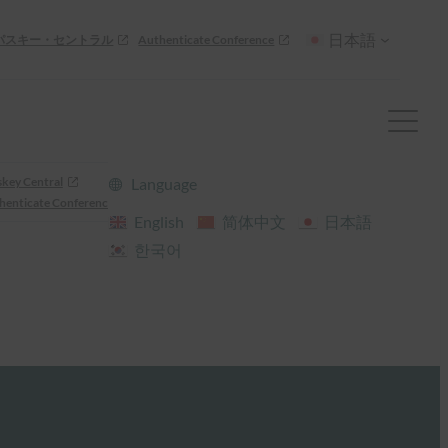
日本語
パスキー・セントラル
Authenticate Conference
skey Central
Language
henticate Conference
English
简体中文
日本語
한국어