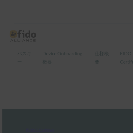
パスキ
Device Onboarding
仕様概
FIDO
ー
概要
要
Certif
FIDO in the News