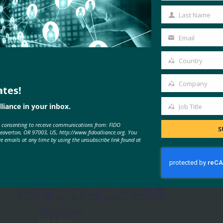
Name
Last Name
Last
Name
Email
Your
email
Country
Country
Company
ates!
Company
liance in your inbox.
Job Title
Job
MORE
FIDO IN THE NEWS
e consenting to receive communications from: FIDO
Title
S
Beaverton, OR 97003, US, http://www.fidoalliance.org. You
ve emails at any time by using the unsubscribe link found at
生体認証の最新情報:Yubicoは、世
界的な調査でパスキーの認識がま
だ不足していることを発見
FIDO in the News
10月 3, 2025