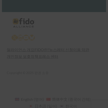
X
LinkedIn
YouTube
Bluesky
얼라이언스 개요
FIDO란?
뉴스레터 신청
이용 약관
개인정보 보호정책
프레스 센터
Copyright © 2025 판권 소유
English
(
영어
)
简体中文
(
중국어 간체
)
日本語
(
일어
)
한국어