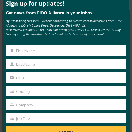
mod
Sign up for updates!
Get news from FIDO Alliance in your inbox.
By submitting this form, you are consenting to receive communications from: FIDO
Alliance, 3855 SW 153rd Drive, Beaverton, OR 97003, US,
MORE
FIDO IN THE NEWS
http://www.fidoalliance.org. You can revoke your consent to receive emails at any
time by using the unsubscribe link found at the bottom of every email.
Forbes: Apple iOS 13.3은 이 킬러 보안 기능으로 출
시될 준비가 되어 있습니다.
First Name
First
FIDO in the News
Name
Last Name
11월 14, 2019
Last
Forbes는 새로운 보안 기능 중 하나로 밝혀진 FIDO 인증
Name
Email
Your
지원과 함께 Apple의 iOS 13.3에 대해…
email
Country
Country
Read More →
Company
생체 인식 찾기: Money20/20: FIDO CMO Andrew
Company
Shikiar가 2019년이 ‘FIDO 플랫폼화’의 해인 이유를
Job Title
설명합니다. [Audio Interview]
Job
Title
FIDO in the News
SUBMIT