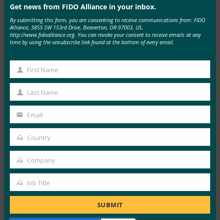
Get news from FIDO Alliance in your inbox.
By submitting this form, you are consenting to receive communications from: FIDO
MORE
FIDO IN THE NEWS
Alliance, 3855 SW 153rd Drive, Beaverton, OR 97003, US,
http://www.fidoalliance.org. You can revoke your consent to receive emails at any
time by using the unsubscribe link found at the bottom of every email.
TechGenyz: 비밀번호 없는 미래: 생체 인식 및 패스키
가 진정한 보안을 잠금 해제하는 방법
First Name
First
FIDO in the News
Name
9월 26, 2025
Last Name
Last
생체 인식은 편리함을 제공하는 반면, 패스키는 인증의 다
Name
Email
음 단계를 위한 백본을 제공합니다. Apple, Google,
Your
Microsoft…
email
Country
Country
Read More →
Company
Company
포브스: 아이폰의 새로운 카메라? 것은 무엇이든지.
Job Title
iPhone의 새 지갑? 시원하다.
Job
FIDO in the News
Title
SUBMIT
9월 26, 2025