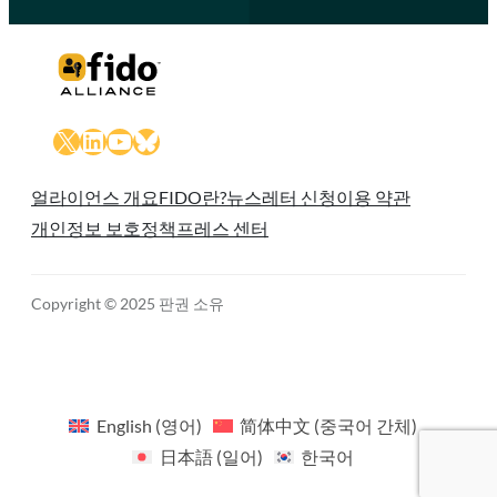
X
LinkedIn
YouTube
Bluesky
얼라이언스 개요
FIDO란?
뉴스레터 신청
이용 약관
개인정보 보호정책
프레스 센터
Copyright © 2025 판권 소유
English
(
영어
)
简体中文
(
중국어 간체
)
日本語
(
일어
)
한국어