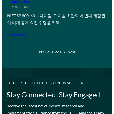
FIDO Videos
9월 26, 2024
NIST SP 800-63-4 디지털 ID 지침 초안의 네 번째 개정판
이 이제 공개 의견 수렴을 위해…
Read More →
Previous
1
2
3
4
…
25
Next
SUBSCRIBE TO THE FIDO NEWSLETTER
Stay Connected, Stay Engaged
Receive the latest news, events, research and
implementation guidance from the FIDO Alliance. Learn