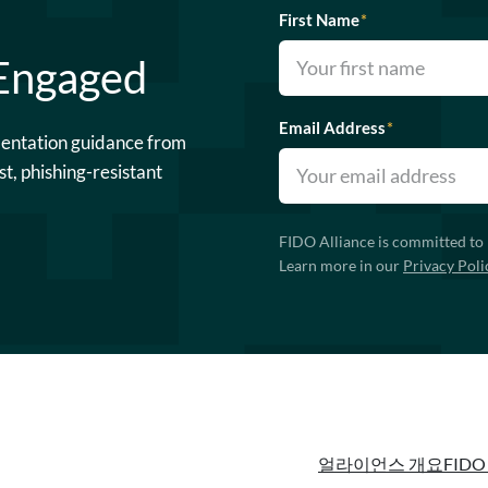
First Name
*
 Engaged
Email Address
*
mentation guidance from
st, phishing-resistant
FIDO Alliance is committed to 
Learn more in our
Privacy Poli
얼라이언스 개요
FIDO