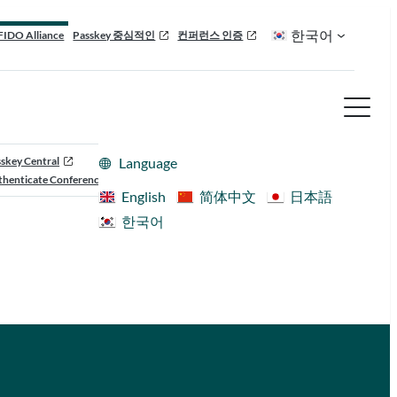
한국어
FIDO Alliance
Passkey 중심적인
컨퍼런스 인증
skey Central
Language
henticate Conference
English
简体中文
日本語
한국어