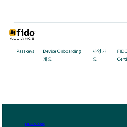
Passkeys
Device Onboarding
사양 개
FID
개요
요
Certi
FIDO Videos