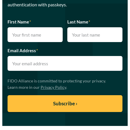
authentication with passkeys.
First Name
*
Last Name
*
Email Address
*
FIDO Alliance is committed to protecting your privacy.
Learn more in our
Privacy Policy
.