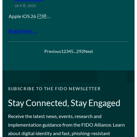
26 9 月, 2025
Apple iOS 26 已经…
Read More →
Previous
1
2
3
4
5
…
292
Next
SUBSCRIBE TO THE FIDO NEWSLETTER
Stay Connected, Stay Engaged
Receive the latest news, events, research and
implementation guidance from the FIDO Alliance. Learn
about digital identity and fast, phishing-resistant