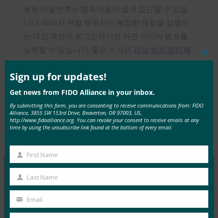
용된 비밀번호는 범죄자들이 쉽게 접근할 수 있습
니다. 따라서 위협 행위자는 복잡한 해킹을 실행하
는 대신 계정에 로그인하기만 하면 사이버 범죄를
실행할 수 있습니다. 좋은 소식은
피싱 방지 멀티팩
Clos
터 인증(MFA)
이라고도 하는 비밀번호 없는 인증이
this
mod
Sign up for updates!
라는 더 나은 방법이 있다는 것입니다.
Get news from FIDO Alliance in your inbox.
By submitting this form, you are consenting to receive communications from: FIDO
Alliance, 3855 SW 153rd Drive, Beaverton, OR 97003, US,
http://www.fidoalliance.org. You can revoke your consent to receive emails at any
time by using the unsubscribe link found at the bottom of every email.
Type:
FIDO in the News
First Name
First
Name
Last Name
Last
MORE
FIDO IN THE NEWS
Name
Email
Your
생체 인식 업데이트: 독일, 패스키 채택 추진 및 기술