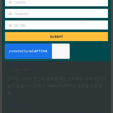
email
지침 초안 발표
Country
Country
FIDO in the News
Company
10월 3, 2025
Company
독일 연방 정보 보안국(BSI)은 패스키 서버 구성에 대한
Job Title
Job
기술적 고려 사항을 설명하는 문서 초안에 대한…
Title
SUBMIT
Read More →
생체 인식 업데이트: Yubico는 글로벌 설문 조사에서
여전히 부족한 패스키 인식을 발견했습니다.
FIDO in the News
10월 3, 2025
인식된 사이버 보안과 실제 취약성 사이에는 지속적인 단
절이 있습니다. 이것이 Yubico의 2025년 글로벌 인증 현
황…
Read More →