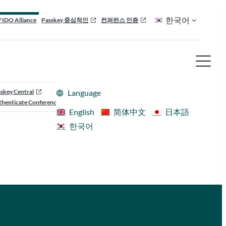
한국어
FIDO Alliance
Passkey 중심적인
컨퍼런스 인증
skey Central
Language
henticate Conference
English
简体中文
日本語
한국어