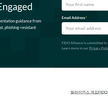
 Engaged
Email Address
*
mentation guidance from
st, phishing-resistant
FIDO Alliance is committed to 
Learn more in our
Privacy Poli
얼라이언스 개요
FIDO