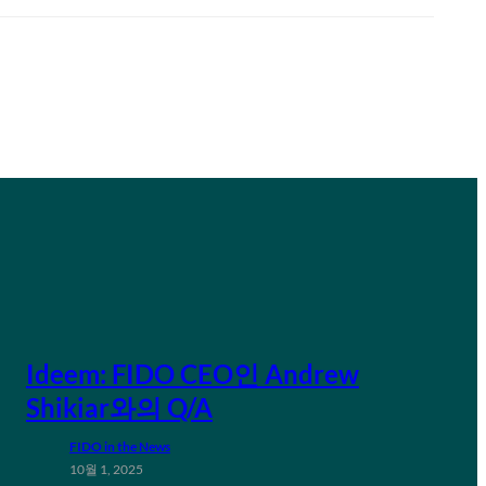
Ideem: FIDO CEO인 Andrew
Shikiar와의 Q/A
FIDO in the News
10월 1, 2025