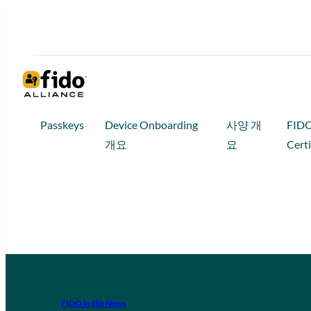
Passkeys
Device Onboarding
사양 개
FID
개요
요
Certi
FIDO in the News