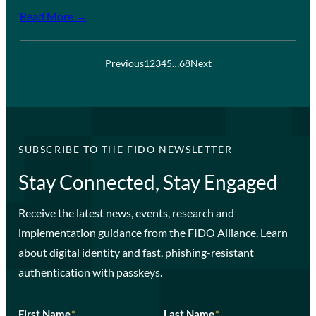
Read More →
Previous
1
2
3
4
5
…
68
Next
SUBSCRIBE TO THE FIDO NEWSLETTER
Stay Connected, Stay Engaged
Receive the latest news, events, research and
implementation guidance from the FIDO Alliance. Learn
about digital identity and fast, phishing-resistant
authentication with passkeys.
First Name
*
Last Name
*