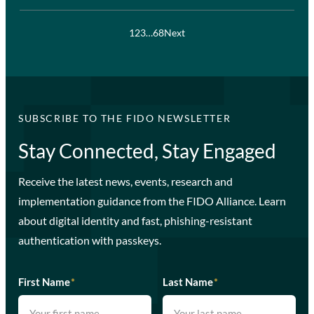
1
2
3
…
68
Next
SUBSCRIBE TO THE FIDO NEWSLETTER
Stay Connected, Stay Engaged
Receive the latest news, events, research and
implementation guidance from the FIDO Alliance. Learn
about digital identity and fast, phishing-resistant
authentication with passkeys.
First Name
*
Last Name
*