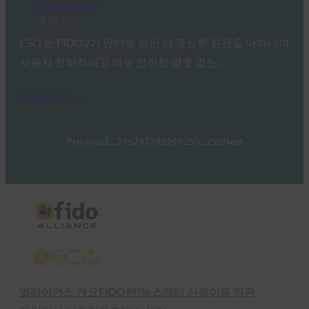
FIDO in the News
5월 20, 2019
CSO 는 FIDO2가 인터넷 보안 의 중요한 진전을 나타내며
사용자 친화적이고 매우 안전한 암호 없는…
Read More →
Previous
1
…
246
247
248
249
250
…
292
Next
X
LinkedIn
YouTube
Bluesky
얼라이언스 개요
FIDO란?
뉴스레터 신청
이용 약관