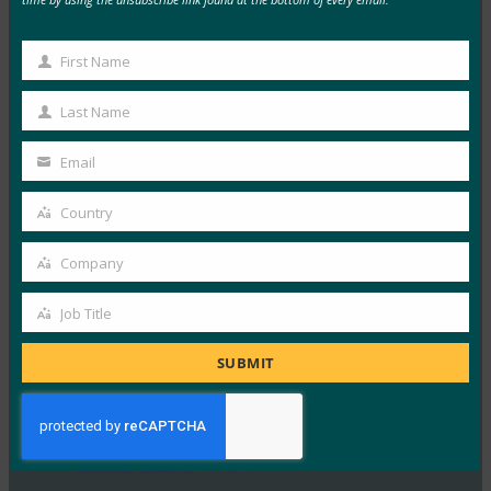
Google 계정의 2FA 보안 키로 사용할 수 있습니다.
FIDO in the News
6월 12, 2019
First Name
First
VentureBeat 는 Android 휴대폰에서 새로 인증된 FIDO2
Name
Last Name
Last
보안 키가 Apple Apple iPad 및 iPhone에서 로그인을…
Name
Email
Your
Read More →
email
Country
Dark Reading: 생체 인식을 최대한 활용하는 방법
Country
FIDO in the News
Company
Company
6월 5, 2019
생체 인식 생태계를 조각 모음하는 가장 좋은 방법은
Job Title
Job
FIDO 개방형 표준을 채택하고 로그인 프로세스에서 암
Title
SUBMIT
호를…
Read More →
CSO: 잘못된 암호 동작 제거