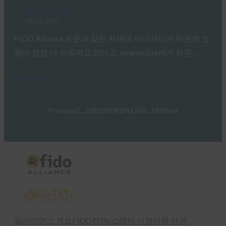
FIDO in the News
9월 18, 2019
FIDO Alliance 표준과 같은 차세대 이니셔티브 덕분에 인
증이 점점 더 쉬워지고 있다고 Jeremy Grant가 최근…
Read More →
Previous
1
…
238
239
240
241
242
…
292
Next
X
LinkedIn
YouTube
Bluesky
얼라이언스 개요
FIDO란?
뉴스레터 신청
이용 약관