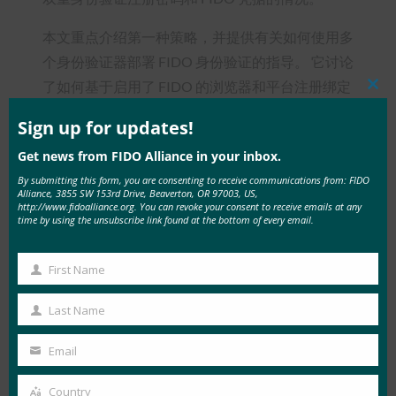
本文重点介绍第一种策略，并提供有关如何使用多
个身份验证器部署 FIDO 身份验证的指导。 它讨论
了如何基于启用了 FIDO 的浏览器和平台注册绑定
Clos
this
到已注册身份验证器的新身份验证器、安全注意事
mod
Sign up for updates!
项、覆盖率/身份验证器选项、可用性和策略。 它
Get news from FIDO Alliance in your inbox.
提供了有关注册方法的建议和部署解决方案的策略
By submitting this form, you are consenting to receive communications from: FIDO
示例。
Alliance, 3855 SW 153rd Drive, Beaverton, OR 97003, US,
http://www.fidoalliance.org. You can revoke your consent to receive emails at any
time by using the unsubscribe link found at the bottom of every email.
First Name
First
Type:
Tags:
CDWG公司
, 
FIDO 白皮书
, 
多个身份验
Name
Last Name
FIDO
Last
证器，用于减少启用 FIDO 的使用者帐户的
White
Name
Email
帐户恢复需求
Your
Papers
email
Country