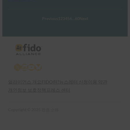
Previous
1
2
3
4
5
6
…
60
Next
X
LinkedIn
YouTube
Bluesky
얼라이언스 개요
FIDO란?
뉴스레터 신청
이용 약관
개인정보 보호정책
프레스 센터
Copyright © 2025 판권 소유