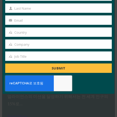
터하기:
Name
Last Name
FIDO Presentations
Last
4월 15, 2024
Name
Email
Your
FIDO Alliance와 호스트 스폰서인 탈레스가 파리에서
email
Passkeys에 대해 포괄적으로 살펴보는 일일 세미나를 개
Country
Country
최했습니다. 이 세미나에서는…
Company
Company
Read More →
Job Title
Job
웨비나: 장애가 있는 사용자가 FIDO 배포에 액세스할
수 있도록 만들기
Title
SUBMIT
FIDO Presentations
12월 19, 2022
보다 안전하고 비밀번호가 필요 없는 인증이라는 FIDO
얼라이언스의 미션을 달성하기 위해서는 전 세계 인구의
15%로…
Read More →