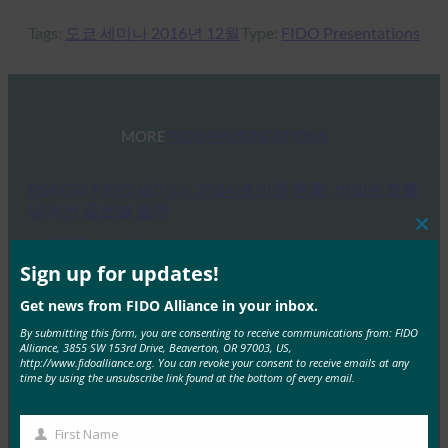
Tags:
도쿄 세미나 2016년 12월
Type:
FIDO Presentations
MORE
FIDO PRESENTATIONS
RSAC의 FIDO 세미나: 2024년 인증 현황: 비밀번호를
넘어선 글로벌 발전
Clos
FIDO Presentations
this
5월 15, 2024
mod
Sign up for updates!
RSAC 2024에서 열린 FIDO Alliance의 세미나에서는
Get news from FIDO Alliance in your inbox.
FIDO 인증과 Passkeys 등의 최신 정보를 소개했습니다!
By submitting this form, you are consenting to receive communications from: FIDO
Alliance, 3855 SW 153rd Drive, Beaverton, OR 97003, US,
세미나에서 FIDO…
http://www.fidoalliance.org. You can revoke your consent to receive emails at any
time by using the unsubscribe link found at the bottom of every email.
Read More →
FIDO 파리 세미나: 보안 인증의 미래, Passkeys 마스
First Name
First