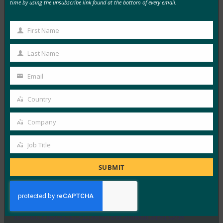
time by using the unsubscribe link found at the bottom of every email.
FIDO in the News
10월 3, 2025
First Name
First
HYPR의 CEO이자 FIDO 얼라이언스 이사회 멤버인 보얀
Name
시믹은 IT 헬프 데스크가 소셜 엔지니어링 전술을 사용하
Last Name
Last
는…
Name
Email
Your
Read More →
email
Country
Country
IDAC 팟캐스트: FIDO 얼라이언스의 니샨트 카우시크
와 함께하는 패스키 피싱 진행
Company
Company
FIDO in the News
10월 2, 2025
Job Title
Job
Identity at the Center 팟캐스트의 이 에피소드에서 Jeff
Title
SUBMIT
와 Jim은 IAM(ID 액세스 관리) 정책의 다양한 측면과…
Read More →
Ideem: FIDO CEO인 Andrew Shikiar와의 Q/A