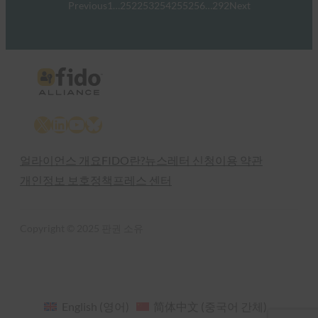
Previous
1
…
252
253
254
255
256
…
292
Next
X
LinkedIn
YouTube
Bluesky
얼라이언스 개요
FIDO란?
뉴스레터 신청
이용 약관
개인정보 보호정책
프레스 센터
Copyright © 2025 판권 소유
English
(
영어
)
简体中文
(
중국어 간체
)