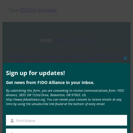
Type:
FIDO in the News
MORE
FIDO IN THE NEWS
9to5Google: Samsung Galaxy S10 소소한 정보: 빅스
비 버튼 재매핑, RIP 알림 LED, 색상 등
Clos
this
mod
Sign up for updates!
FIDO in the News
2월 20, 2019
Get news from FIDO Alliance in your inbox.
9to5Google은 새로운 Samsung Galaxy S10 및 S10+ 휴대
By submitting this form, you are consenting to receive communications from: FIDO
Alliance, 3855 SW 153rd Drive, Beaverton, OR 97003, US,
폰에 “금고와 같은” 생체 인식 보안을 위한 FIDO…
http://www.fidoalliance.org. You can revoke your consent to receive emails at any
time by using the unsubscribe link found at the bottom of every email.
Read More →
TechTarget: Google의 Mark Risher: 새로운 유형의
First Name
First
2FA는 ‘게임 체인저’입니다.
Name