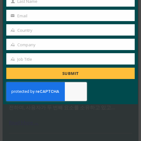
Last Name
FIDO in the News
Last
2월 6, 2019
Name
Email
Your
Google의 계정 보안 책임자인 Mark Risher는 TechTarget
email
과의 인터뷰에서 FIDO U2F와 WebAuthn의 이점에 대해
Country
Country
설명하면서 FIDO…
Company
Company
Read More →
Job Title
Job
Google 블로그: 비밀번호 그 이상: 사용자 보안 강화를
위한 로드맵
Title
SUBMIT
FIDO in the News
2월 6, 2019
Google 보안 키는 다른 형태의 2FA보다 사용하기 쉽고 안
전하며, 사용자가 두 번째 요소를 소유하고 있고…
Read More →