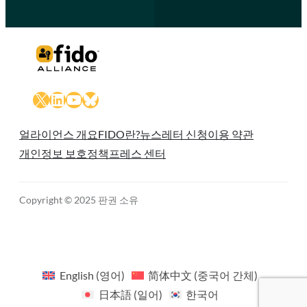
X
LinkedIn
YouTube
Bluesky
얼라이언스 개요
FIDO란?
뉴스레터 신청
이용 약관
개인정보 보호정책
프레스 센터
Copyright © 2025 판권 소유
English
(
영어
)
简体中文
(
중국어 간체
)
日本語
(
일어
)
한국어