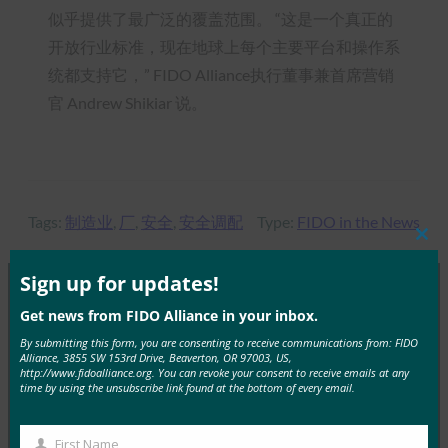
似乎提供了最广泛的覆盖范围。 “这是一个真正的
开放行业标准，现在地球上每个主要平台和操作系
统都支持它，” FIDO Alliance执行董事兼首席营销
官 Andrew Shikiar 说。
Tags:
制造业
, 
厂
, 
安全
, 
安全调配
Type:
FIDO in the News
Clos
this
mod
Sign up for updates!
Get news from FIDO Alliance in your inbox.
MORE
FIDO IN THE NEWS
By submitting this form, you are consenting to receive communications from: FIDO
Alliance, 3855 SW 153rd Drive, Beaverton, OR 97003, US,
http://www.fidoalliance.org. You can revoke your consent to receive emails at any
TechGenyz：无密码的未来：生物识别技术和密钥如
time by using the unsubscribe link found at the bottom of every email.
何解锁真正的安全性
FIDO in the News
First Name