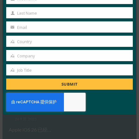
26 9 月, 2025
First
Name
虽然生物识别技术提供了便利，但…
Last Name
Last
Name
Read More →
Email
Your
福布斯：iPhone 的新相机？无论什么。iPhone 的新
email
Country
钱包？凉。
Country
FIDO in the News
Company
Company
26 9 月, 2025
Job Title
Apple 的钱包身份方法建立…
Job
Title
SUBMIT
Read More →
生物识别更新：Bitwarden 率先在 iOS 26 上实施
FIDO 凭证交换标准
FIDO in the News
26 9 月, 2025
Apple iOS 26 已经…