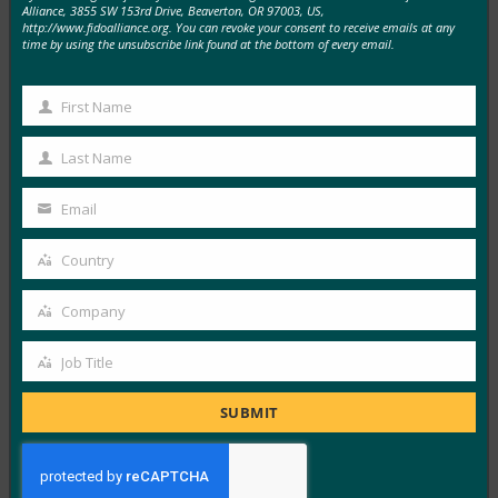
Alliance, 3855 SW 153rd Drive, Beaverton, OR 97003, US,
생체 인식 업데이트: 생체 인식에 대한 신뢰를 구축하
http://www.fidoalliance.org. You can revoke your consent to receive emails at any
time by using the unsubscribe link found at the bottom of every email.
기 위해 베트남 은행은 FIDO 패스키를 채택해야 합니
다.
First Name
FIDO in the News
First
9월 22, 2025
Name
Last Name
Last
VinCSS 는 베트남 은행 앱의 인증 경험에 대한 업계 최초
Name
의 보고서를 발표했으며, 이는 베트남 은행…
Email
Your
email
Read More →
Country
Country
백엔드 뉴스: HID는 BSP 규정 준수를 지원하기 위해
Company
비밀번호 없는 인증을 제공합니다.
Company
FIDO in the News
Job Title
Job
9월 22, 2025
Title
보안 ID 솔루션을 제공하는 회사인 HID는 금융 기관 및
SUBMIT
기업이 금융 계좌 사기 방지법(AFASA)에 따른…
Read More →