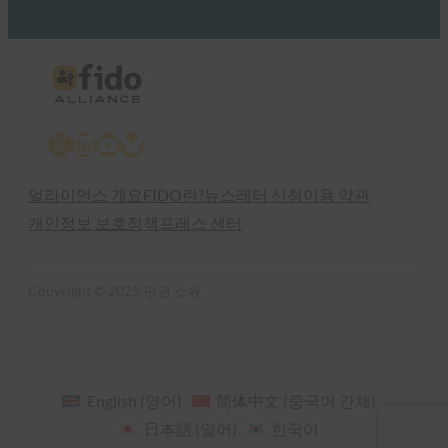
X
LinkedIn
YouTube
Bluesky
얼라이언스 개요
FIDO란?
뉴스레터 신청
이용 약관
개인정보 보호정책
프레스 센터
Copyright © 2025 판권 소유
English
(
영어
)
简体中文
(
중국어 간체
)
日本語
(
일어
)
한국어