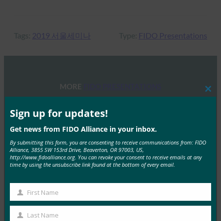
Tags:
2019 서울세미나
Type:
FIDO Presentations
MORE
FIDO PRESENTATIONS
Clos
this
mod
Sign up for updates!
FIDO 세미나: 인증, 신원 및 앞으로 나아갈 길
FIDO Presentations
Get news from FIDO Alliance in your inbox.
6월 13, 2025
By submitting this form, you are consenting to receive communications from: FIDO
Alliance, 3855 SW 153rd Drive, Beaverton, OR 97003, US,
개요 FIDO 얼라이언스와 호스트 스폰서인 탈레스는 최
http://www.fidoalliance.org. You can revoke your consent to receive emails at any
time by using the unsubscribe link found at the bottom of every email.
근 인증, 신원 및 앞으로 나아갈 길에 대한 하루…
Read More →
First Name
First
FIDO 얼라이언스 멜버른 세미나 2025
Name
Last Name
Last