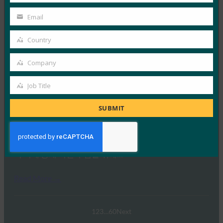
FIDO Presentations
Name
2월 21, 2025
Email
Your
패스키 탐색: 호주의 FIDO 인증에 대한 심층 분석 개요
email
Country
Country
FIDO 얼라이언스는 최근 호주와 그 외…
Company
Company
Read More →
Job Title
웨비나: NIST SP 800-63 디지털 ID 표준: 업데이트 및
Job
패스키에 대한 의미
Title
SUBMIT
FIDO Presentations
9월 30, 2024
NIST SP 800-63-4 디지털 ID 지침 초안의 네 번째 개정판
이 이제 공개 의견 수렴을 위해…
Read More →
1
2
3
…
60
Next