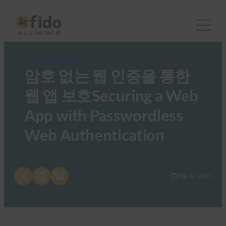
FIDO Presentations
암호 없는 웹 인증을 통한
웹 앱 보호Securing a Web
App with Passwordless
Web Authentication
Share on X
Share on LinkedIn
Share on Bluesky
9월 26, 2019