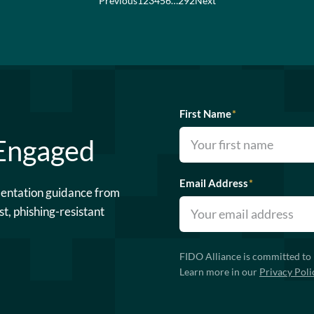
Previous
1
2
3
4
5
6
…
292
Next
First Name
*
 Engaged
Email Address
*
mentation guidance from
st, phishing-resistant
FIDO Alliance is committed to 
Learn more in our
Privacy Poli