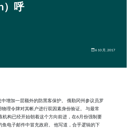
en）呼
6 10 月, 2017
中增加一层额外的防黑客保护。 俄勒冈州参议员罗
让人们使用物理令牌对其帐户进行双因素身份验证。 与最常
，该机构已经开始朝着这个方向前进，在6月份强制要
鱼电子邮件中冒充政府。 他写道，合乎逻辑的下