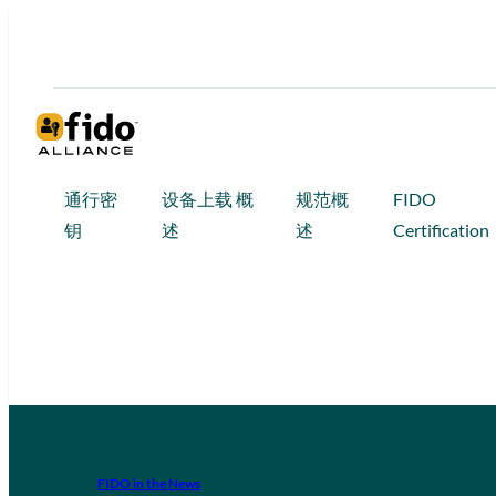
通行密
设备上载 概
规范概
FIDO
钥
述
述
Certification
FIDO in the News