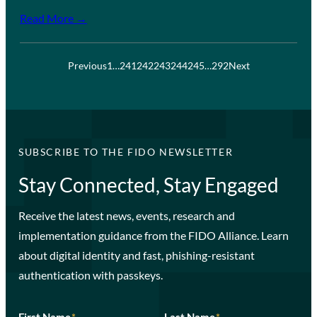
Read More →
Previous
1
…
241
242
243
244
245
…
292
Next
SUBSCRIBE TO THE FIDO NEWSLETTER
Stay Connected, Stay Engaged
Receive the latest news, events, research and
implementation guidance from the FIDO Alliance. Learn
about digital identity and fast, phishing-resistant
authentication with passkeys.
First Name
*
Last Name
*