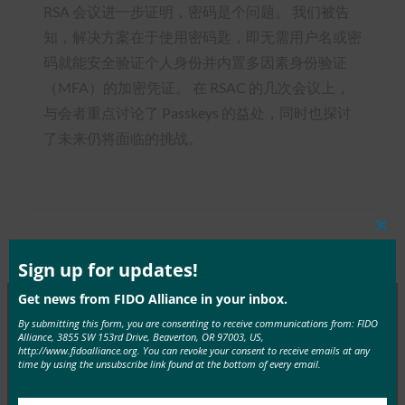
RSA 会议进一步证明，密码是个问题。 我们被告
知，解决方案在于使用密码匙，即无需用户名或密
码就能安全验证个人身份并内置多因素身份验证
（MFA）的加密凭证。 在 RSAC 的几次会议上，
与会者重点讨论了 Passkeys 的益处，同时也探讨
了未来仍将面临的挑战。
Clos
Type:
FIDO in the News
this
mod
Sign up for updates!
Get news from FIDO Alliance in your inbox.
By submitting this form, you are consenting to receive communications from: FIDO
Alliance, 3855 SW 153rd Drive, Beaverton, OR 97003, US,
MORE
FIDO IN THE NEWS
http://www.fidoalliance.org. You can revoke your consent to receive emails at any
time by using the unsubscribe link found at the bottom of every email.
CNBC：这就是 Google、 Apple 和 Microsoft 认为是