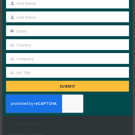
时候取消密码的原因
First Name
First
FIDO in the News
Name
19 1 月, 2020
Last Name
Last
FIDO Alliance 执…
Name
Email
Your
Read More →
email
Country
Country
CNBC：你所知道的关于密码的一切可能都是错误的
Company
FIDO in the News
Company
25 12 月, 2019
Job Title
Job
FIDO Alliance 执…
Title
SUBMIT
Read More →
生物识别技术更新： FIDO Alliance 势头强劲，2019
年认证 688 种认证产品
FIDO in the News
19 12 月, 2019
Biometric Updat…