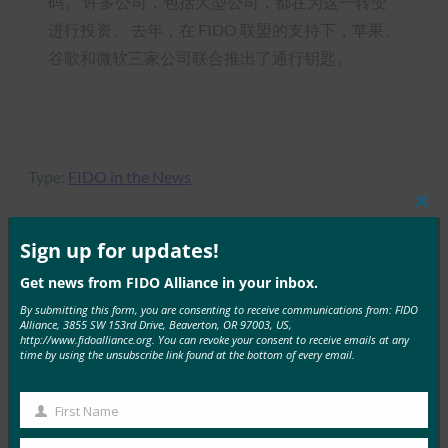
码。 许多公司，包括大型公司，都在为这一转变
进行投资。 去年，在 FIDO 联盟的支持下，苹果、
谷歌和微软三家公司联合推出了通行钥匙。
Type:
FIDO in the News
Clos
this
mod
Sign up for updates!
MORE
FIDO IN THE NEWS
Get news from FIDO Alliance in your inbox.
By submitting this form, you are consenting to receive communications from: FIDO
Alliance, 3855 SW 153rd Drive, Beaverton, OR 97003, US,
IT 简报：在攻击不断增加的情况下，服务台成为网络
http://www.fidoalliance.org. You can revoke your consent to receive emails at any
安全弱点
time by using the unsubscribe link found at the bottom of every email.
FIDO in the News
3 10 月, 2025
First Name
First
HYPR 首席执行官兼 FID…