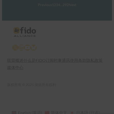
Previous
1
2
3
4
…
292
Next
X
LinkedIn
YouTube
Bluesky
联盟概述
什么是FIDO
订阅时事通讯
使用条款
隐私政策
媒体中心
版权所有 © 2025 保留所有权利
English
(
英语
)
简体中文
日本語
(
日语
)