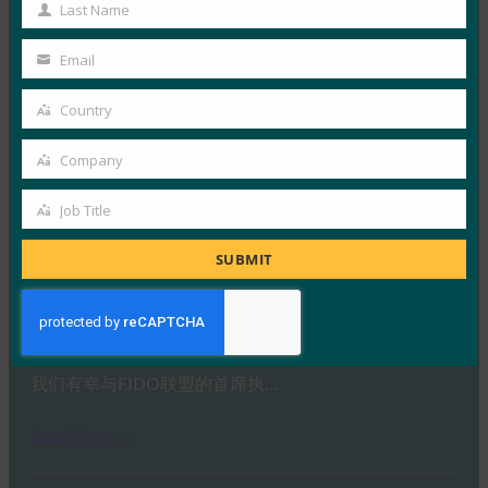
Name
Last Name
Last
Read More →
Name
Email
Your
IDAC 播客：与 FIDO 联盟 Nishant Kaushik 一起进
email
行密钥网络钓鱼
Country
Country
FIDO in the News
Company
2 10 月, 2025
Company
在本期 Identity at…
Job Title
Job
Read More →
Title
SUBMIT
Ideem：与 FIDO 首席执行官 Andrew Shikiar 的问答
FIDO in the News
1 10 月, 2025
我们有幸与FIDO联盟的首席执…
Read More →