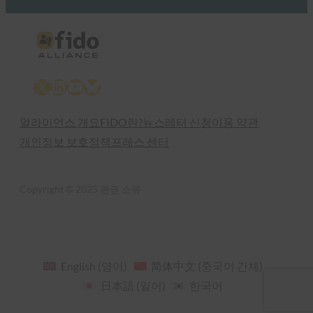
X
LinkedIn
YouTube
Bluesky
얼라이언스 개요
FIDO란?
뉴스레터 신청
이용 약관
개인정보 보호정책
프레스 센터
Copyright © 2025 판권 소유
English
(
영어
)
简体中文
(
중국어 간체
)
日本語
(
일어
)
한국어