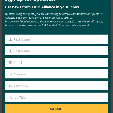
Get news from FIDO Alliance in your inbox.
MORE
FIDO IN THE NEWS
By submitting this form, you are consenting to receive communications from: FIDO
Alliance, 3855 SW 153rd Drive, Beaverton, OR 97003, US,
http://www.fidoalliance.org. You can revoke your consent to receive emails at any
time by using the unsubscribe link found at the bottom of every email.
PC Mag: 장치를 분실하고 계정을 잃어버리시겠습니
까? 패스키를 백업하는 경우에는 그렇지 않습니다.
First Name
FIDO in the News
First
9월 4, 2025
Name
Last Name
패스키는 기기에 연결되어 있기 때문에 비밀번호보다 더
Last
안전하지만 휴대전화를 분실하면 어떻게 될까요? 비결은
Name
Email
Your
애초에 패스키를…
email
Country
Country
Read More →
Company
Wired: 패스키 작동 방식 및 사용 방법
Company
FIDO in the News
Job Title
Job
9월 3, 2025
Title
SUBMIT
패스키는 비밀번호 없는 미래를 만들고자 합니다. 다음은