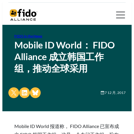
FIDO in the News
Mobile ID World： FIDO
Alliance 成立韩国工作
组，推动全球采用
Share on X
Share on LinkedIn
Share on Bluesky
7 12 月, 2017
Mobile ID World 报道称， FIDO Alliance 已宣布成