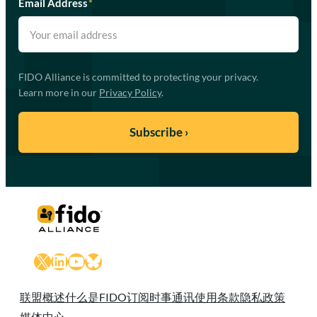
Email Address
*
FIDO Alliance is committed to protecting your privacy.
Learn more in our
Privacy Policy
.
X
LinkedIn
YouTube
Bluesky
联盟概述
什么是FIDO
订阅时事通讯
使用条款
隐私政策
媒体中心