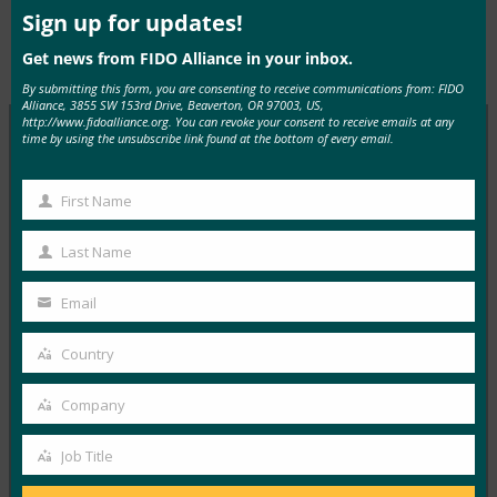
mod
Sign up for updates!
Type:
FIDO in the News
Get news from FIDO Alliance in your inbox.
By submitting this form, you are consenting to receive communications from: FIDO
Alliance, 3855 SW 153rd Drive, Beaverton, OR 97003, US,
http://www.fidoalliance.org. You can revoke your consent to receive emails at any
time by using the unsubscribe link found at the bottom of every email.
MORE
FIDO IN THE NEWS
First Name
First
IT 개요: 헬프 데스크는 공격이 증가하는 가운데 사이
Name
Last Name
버 보안의 약점으로 부상하고 있습니다.
Last
FIDO in the News
Name
Email
Your
10월 3, 2025
email
HYPR의 CEO이자 FIDO 얼라이언스 이사회 멤버인 보얀
Country
Country
시믹은 IT 헬프 데스크가 소셜 엔지니어링 전술을 사용하
Company
는…
Company
Job Title
Read More →
Job