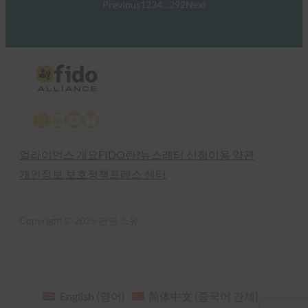
Previous
1
2
3
4
…
292
Next
X
LinkedIn
YouTube
Bluesky
얼라이언스 개요
FIDO란?
뉴스레터 신청
이용 약관
개인정보 보호정책
프레스 센터
Copyright © 2025 판권 소유
English
(
영어
)
简体中文
(
중국어 간체
)