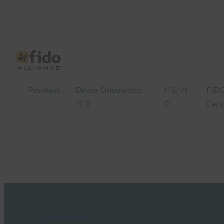
Passkeys
Device Onboarding
사양 개
FID
개요
요
Certi
FIDO in the News