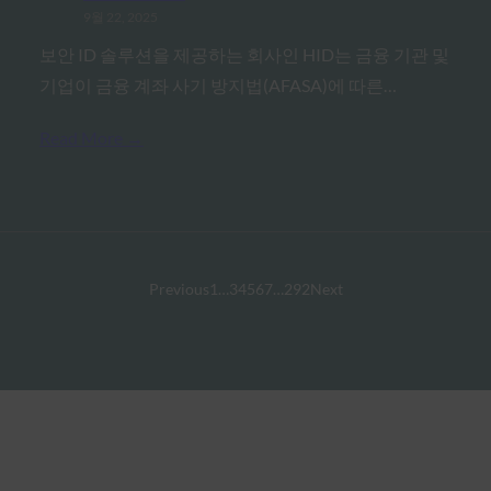
9월 22, 2025
보안 ID 솔루션을 제공하는 회사인 HID는 금융 기관 및
기업이 금융 계좌 사기 방지법(AFASA)에 따른…
Read More →
Previous
1
…
3
4
5
6
7
…
292
Next