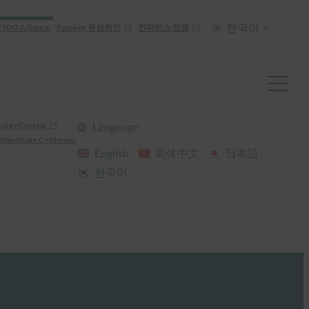
한국어
FIDO Alliance
Passkey 중심적인
컨퍼런스 인증
skey Central
Language
henticate Conference
English
简体中文
日本語
한국어