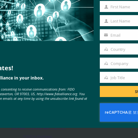
First Name
First
Name
Last Name
Last
Name
Email
Your
email
Country
Country
Company
ates!
Company
liance in your inbox.
Job Title
MORE
FIDO IN THE NEWS
Job
e consenting to receive communications from: FIDO
Title
S
Beaverton, OR 97003, US, http://www.fidoalliance.org. You
ve emails at any time by using the unsubscribe link found at
백엔드 뉴스: HID는 BSP 규정 준수
를 지원하기 위해 비밀번호 없는 인
증을 제공합니다.
FIDO in the News