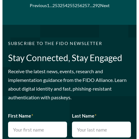
Previous
1
…
253
254
255
256
257
…
292
Next
SUBSCRIBE TO THE FIDO NEWSLETTER
Stay Connected, Stay Engaged
Receive the latest news, events, research and
implementation guidance from the FIDO Alliance. Learn
about digital identity and fast, phishing-resistant
authentication with passkeys.
First Name
*
Last Name
*