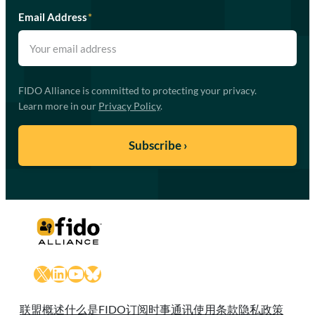
Email Address
*
FIDO Alliance is committed to protecting your privacy.
Learn more in our
Privacy Policy
.
X
LinkedIn
YouTube
Bluesky
联盟概述
什么是FIDO
订阅时事通讯
使用条款
隐私政策