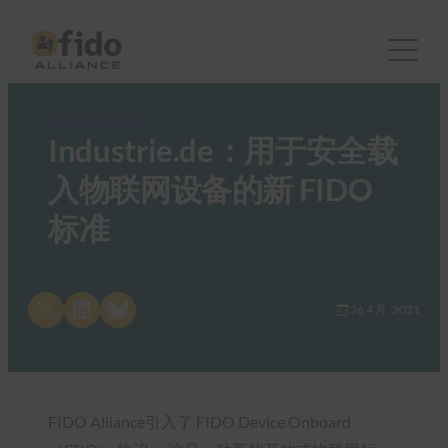
FIDO in the News
Industrie.de：用于安全载
入物联网设备的新 FIDO
标准
Share on X
Share on LinkedIn
Share on Bluesky
26 4 月, 2021
FIDO Alliance引入了 FIDO Device Onboard