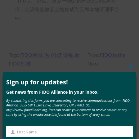
（FDO） 协议。 这是一种新的开放式物联网标
准，使设备能够安全地集成到云和本地管理平台
中。
Tags:
FIDO新闻
, 
保护 IoT 设备
, 
新
Type:
FIDO in the
FIDO标准
News
Clos
this
mod
Sign up for updates!
Get news from FIDO Alliance in your inbox.
MORE
FIDO IN THE NEWS
By submitting this form, you are consenting to receive communications from: FIDO
Alliance, 3855 SW 153rd Drive, Beaverton, OR 97003, US,
http://www.fidoalliance.org. You can revoke your consent to receive emails at any
Engadget： Google 提供免费的 Titan 安全密钥以帮
time by using the unsubscribe link found at the bottom of every email.
助保护政治竞选活动
FIDO in the News
First Name
First
11 2 月, 2020