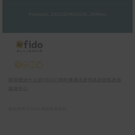
Previous
1
…
232
233
234
235
236
…
292
Next
X
LinkedIn
YouTube
Bluesky
联盟概述
什么是FIDO
订阅时事通讯
使用条款
隐私政策
媒体中心
版权所有 © 2025 保留所有权利