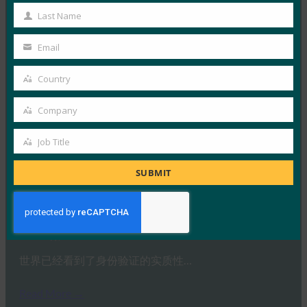
Name
据 Engadget 报道，为…
Last Name
Last
Name
Read More →
Email
Your
ZDNet： Google 开源构建硬件安全密钥所需的固件
email
Country
Country
FIDO in the News
30 1 月, 2020
Company
Company
Google 发布了一个名为 …
Job Title
Job
Read More →
Title
SUBMIT
工程与技术：2020年数据保护日是否标志着密码终
结的开始？
FIDO in the News
28 1 月, 2020
世界已经看到了身份验证的实质性…
Read More →