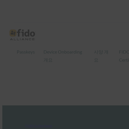
Passkeys
Device Onboarding
사양 개
FID
개요
요
Certi
FIDO in the News