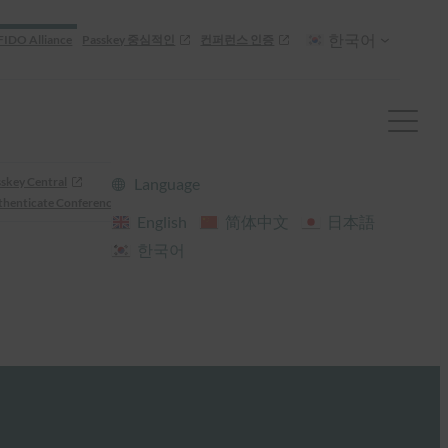
한국어
FIDO Alliance
Passkey 중심적인
컨퍼런스 인증
skey Central
Language
henticate Conference
English
简体中文
日本語
한국어