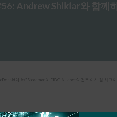
er #56: Andrew Shikiar와 함
McDonald와 Jeff Steadman이 FIDO Alliance의 전무 이사 겸 최