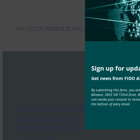
Tags:
FIDO와 해결해야 할 과제
, 
신원
, 
앤드류 시키아르
Sign up for upd
Get news from FIDO Al
By submitting this form, you ar
Alliance, 3855 SW 153rd Drive, 
can revoke your consent to recei
the bottom of every email.
TechGenyz: 비밀번호 없는 미래: 생
체 인식 및 패스키가 진정한 보안을
잠금 해제하는 방법
FIDO in the News