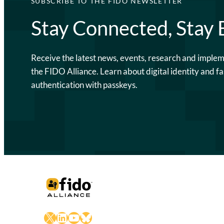
SUBSCRIBE TO THE FIDO NEWSLETTER
Stay Connected, Stay
Receive the latest news, events, research and imple
the FIDO Alliance. Learn about digital identity and fa
authentication with passkeys.
X
LinkedIn
YouTube
Bluesky