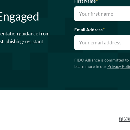
First Name
*
 Engaged
Email Address
*
mentation guidance from
st, phishing-resistant
FIDO Alliance is committed to 
Learn more in our
Privacy Poli
联盟