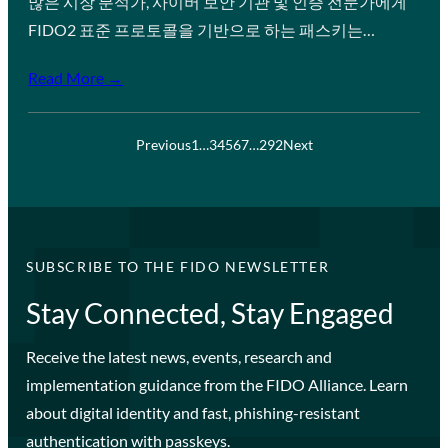
많은 시장 분석가, 사이버 보안 기관 및 인증 전문가에게
FIDO2 표준 프로토콜을 기반으로 하는 패스키는…
Read More →
Previous
1
…
3
4
5
6
7
…
292
Next
SUBSCRIBE TO THE FIDO NEWSLETTER
Stay Connected, Stay Engaged
Receive the latest news, events, research and
implementation guidance from the FIDO Alliance. Learn
about digital identity and fast, phishing-resistant
authentication with passkeys.