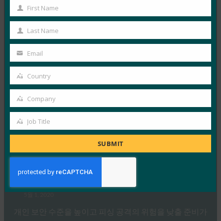
First Name
고서에서 FIDO 인증에 중점을 두고 있으며, 이는…
First
Name
Last Name
Read More →
Last
Name
9to5Mac: Apple @ Work 팟캐스트: FIDO Alliance와
Email
Your
암호의 미래
email
Country
FIDO in the News
Country
5월 1, 2020
Company
Apple @ Work 팟캐스트에서는 FIDO Alliance와 기업 및
Company
소비자를 위한 암호 관리의 미래에 대해 논의합니다.
Job Title
Job
Title
Read More →
SUBMIT
TechRepublic: 비밀번호 관리자 또는 보안 키로 개인
보안 업그레이드
FIDO in the News
5월 1, 2020
개인 보안 수준을 높이고 피싱 공격의 위험을 낮출 준비가