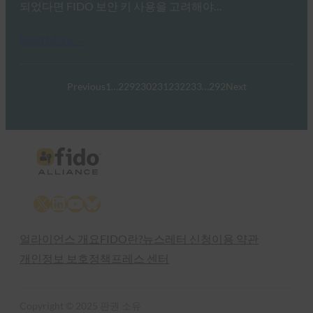
되었다면 FIDO 보안 키 사용을 고려해야…
Read More →
Previous
1
…
229
230
231
232
233
…
292
Next
X
LinkedIn
YouTube
Bluesky
얼라이언스 개요
FIDO란?
뉴스레터 신청
이용 약관
개인정보 보호정책
프레스 센터
Copyright © 2025 판권 소유