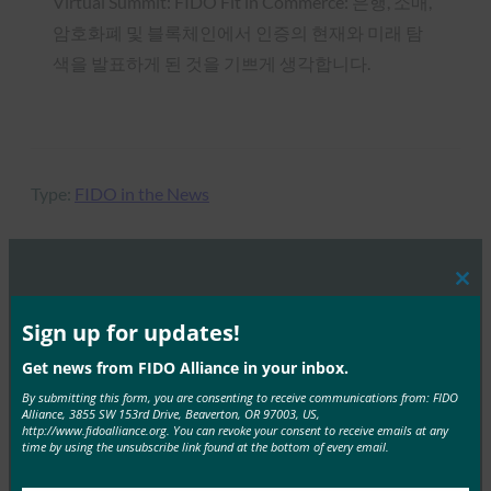
Virtual Summit: FIDO Fit in Commerce: 은행, 소매,
암호화폐 및 블록체인에서 인증의 현재와 미래 탐
색을 발표하게 된 것을 기쁘게 생각합니다.
Type:
FIDO in the News
Clos
MORE
FIDO IN THE NEWS
this
mod
Sign up for updates!
Mobile ID World: FATF는 최신 디지털 ID 가이드라
Get news from FIDO Alliance in your inbox.
인에서 FIDO 표준을 강조합니다.
By submitting this form, you are consenting to receive communications from: FIDO
Alliance, 3855 SW 153rd Drive, Beaverton, OR 97003, US,
FIDO in the News
http://www.fidoalliance.org. You can revoke your consent to receive emails at any
5월 1, 2020
time by using the unsubscribe link found at the bottom of every email.
Mobile ID World는 Financial Action Task Force의 최근 보