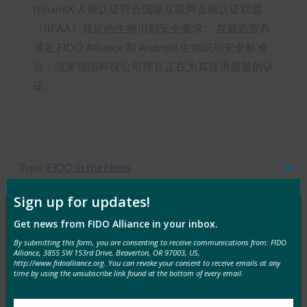
trinamiX 人脸认证符合国际互联网金融认证联盟
（IIFAA）规定的生物识别安全要求。 在最近宣布
满足 FIDO Alliance 和 Android 生物识别安全标准
后，这家德国科技公司现在正在为其提供最新的认
证。
Type:
FIDO in the News
Clos
this
mod
Sign up for updates!
Get news from FIDO Alliance in your inbox.
MORE
FIDO IN THE NEWS
By submitting this form, you are consenting to receive communications from: FIDO
Alliance, 3855 SW 153rd Drive, Beaverton, OR 97003, US,
http://www.fidoalliance.org. You can revoke your consent to receive emails at any
TechGenyz：无密码的未来：生物识别技术和密钥如
time by using the unsubscribe link found at the bottom of every email.
何解锁真正的安全性