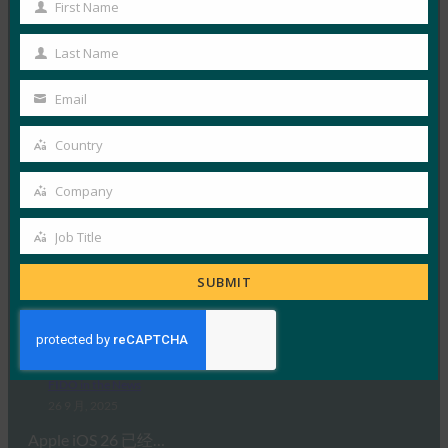
FIDO in the News
First Name
First
26 9 月, 2025
Name
Last Name
虽然生物识别技术提供了便利，但…
Last
Name
Email
Read More →
Your
email
福布斯：iPhone 的新相机？无论什么。iPhone 的新
Country
Country
钱包？凉。
Company
FIDO in the News
Company
26 9 月, 2025
Job Title
Job
Apple 的钱包身份方法建立…
Title
SUBMIT
Read More →
生物识别更新：Bitwarden 率先在 iOS 26 上实施
FIDO 凭证交换标准
FIDO in the News
26 9 月, 2025
Apple iOS 26 已经…