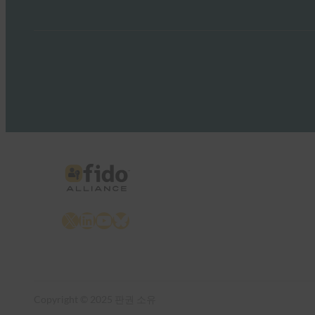
X
LinkedIn
YouTube
Bluesky
Copyright © 2025 판권 소유