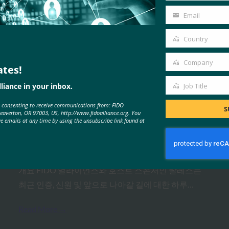
Name
Email
Your
email
Country
Country
Company
MORE
FIDO CASE STUDIES
, 
FIDO PRESENTATION
ates!
Company
liance in your inbox.
Job Title
Job
FIDO 세미나: 인증, 신원 및 앞으로
e consenting to receive communications from: FIDO
Title
S
Beaverton, OR 97003, US, http://www.fidoalliance.org. You
나아갈 길
ve emails at any time by using the unsubscribe link found at
FIDO Presentations
6월 13, 2025
개요 FIDO 얼라이언스와 호스트 스폰서인 탈레스는
최근 인증, 신원 및 앞으로 나아갈 길에 대한 하루…
Read More →