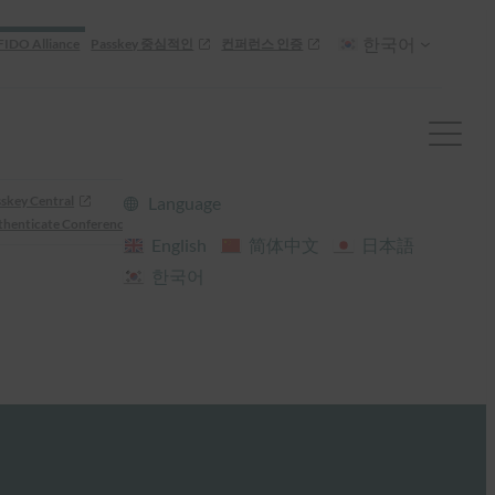
한국어
FIDO Alliance
Passkey 중심적인
컨퍼런스 인증
skey Central
Language
henticate Conference
English
简体中文
日本語
한국어