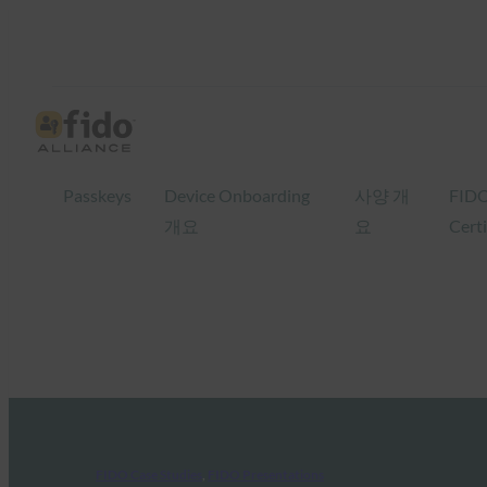
Passkeys
Device Onboarding
사양 개
FID
개요
요
Certi
FIDO Case Studies
, 
FIDO Presentations