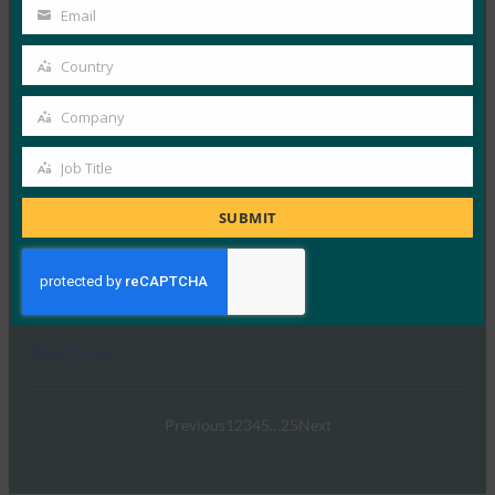
Name
Email
시와…
Your
email
Country
Country
Read More →
UX 웨비나 시리즈: 소비자 인증 전략에 Passkeys를 도
Company
Company
입하기 위한 필수 요소
Job Title
FIDO Videos
Job
7월 16, 2024
Title
SUBMIT
총 4부로 구성된 이 웨비나 시리즈의 1부에서는 주요 서
비스 제공업체가 소비자 인증 전략의 기반으로 Passkeys
를…
Read More →
Previous
1
2
3
4
5
…
25
Next