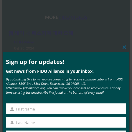
MORE
FIDO VIDEOS
웹 세미나: 패스키에 대한 오해
FIDO Videos
8월 28, 2024
Clos
this
패스키가 처음 발표된 이후 몇 년 동안 소비자에 대한 패
mod
Sign up for updates!
스키의 가용성, 플랫폼 전반의 명명법, 심지어…
Get news from FIDO Alliance in your inbox.
By submitting this form, you are consenting to receive communications from: FIDO
Read More →
Alliance, 3855 SW 153rd Drive, Beaverton, OR 97003, US,
http://www.fidoalliance.org. You can revoke your consent to receive emails at any
Passkeys 웨비나: Achieving End-to-End
time by using the unsubscribe link found at the bottom of every email.
Passwordless(엔드투엔드 암호 없는 달성)
FIDO Videos
First Name
First
8월 28, 2024
Name
인증은 범위가 계속 확장되는 복잡한 문제입니다.
Last Name
Last
Passkeys 인증 시점에 피싱 방지 기능을 제공하지만, 등록