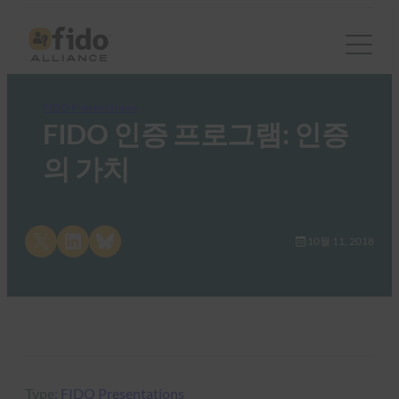
FIDO Presentations
FIDO 인증 프로그램: 인증
의 가치
Share on X
Share on LinkedIn
Share on Bluesky
10월 11, 2018
Type:
FIDO Presentations