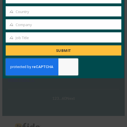
Your
FIDO 얼라이언스는 최근 호주와 그 외…
email
Country
Country
Read More →
Company
웨비나: NIST SP 800-63 디지털 ID 표준: 업데이트 및
Company
패스키에 대한 의미
Job Title
Job
FIDO Presentations
9월 30, 2024
Title
SUBMIT
NIST SP 800-63-4 디지털 ID 지침 초안의 네 번째 개정판
이 이제 공개 의견 수렴을 위해…
Read More →
1
2
3
…
60
Next