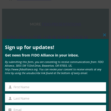
MORE
FIDO PRESENTATIONS
FIDO 세미나: 인증, 신원 및 앞으로 나아갈 길
Clos
this
FIDO Presentations
mod
Sign up for updates!
6월 13, 2025
Get news from FIDO Alliance in your inbox.
개요 FIDO 얼라이언스와 호스트 스폰서인 탈레스는 최
By submitting this form, you are consenting to receive communications from: FIDO
근 인증, 신원 및 앞으로 나아갈 길에 대한 하루…
Alliance, 3855 SW 153rd Drive, Beaverton, OR 97003, US,
http://www.fidoalliance.org. You can revoke your consent to receive emails at any
time by using the unsubscribe link found at the bottom of every email.
Read More →
FIDO 얼라이언스 멜버른 세미나 2025
First Name
First
FIDO Presentations
Name
Last Name
2월 21, 2025
Last
패스키 탐색: 호주의 FIDO 인증에 대한 심층 분석 개요
Name
Email