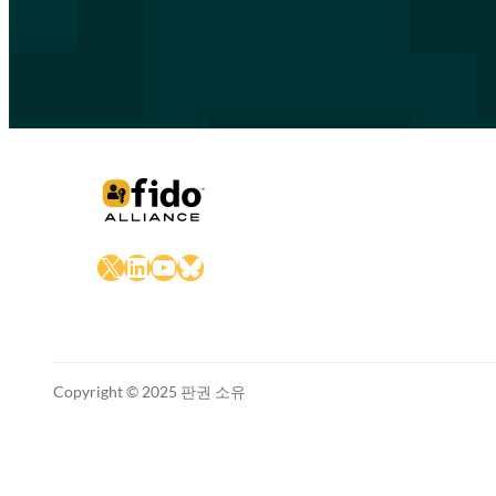
X
LinkedIn
YouTube
Bluesky
Copyright © 2025 판권 소유