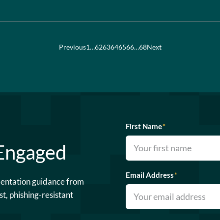
Previous
1
…
62
63
64
65
66
…
68
Next
First Name
*
 Engaged
Email Address
*
mentation guidance from
st, phishing-resistant