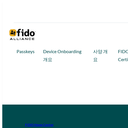
Passkeys
Device Onboarding
사양 개
FID
개요
요
Certi
FIDO News Center