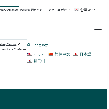
한국어
FIDO Alliance
Passkey 중심적인
컨퍼런스 인증
skey Central
Language
henticate Conference
English
简体中文
日本語
한국어