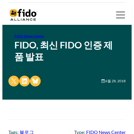
FIDO News Center
FIDO, 최신 FIDO 인증 제
품 발표
Share on X
Share on LinkedIn
Share on Bluesky
6월 28, 2018
Tags:
블로그
Type:
FIDO News Center