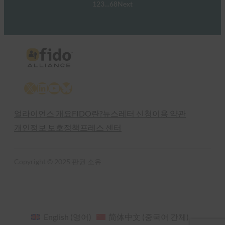
1
2
3
…
68
Next
X
LinkedIn
YouTube
Bluesky
얼라이언스 개요
FIDO란?
뉴스레터 신청
이용 약관
개인정보 보호정책
프레스 센터
Copyright © 2025 판권 소유
English
(
영어
)
简体中文
(
중국어 간체
)