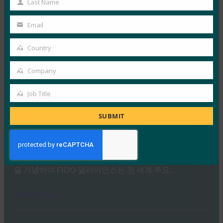
Last Name
FIDO 얼라이언스, 인증 2025 의제 발표
Last
FIDO News Center
Name
Email
Your
6월 18, 2025
email
캘리포니아주 칼즈배드, 2025년 6월 18 일 – FIDO 얼라
Country
Country
이언스는 패스키를 사용한 피싱 방지 로그인에 중점을…
Company
Company
Read More →
Job Title
Job
2025년 세계 패스키의 날 기념: 실제 패스키 배포 쇼케
이스
Title
SUBMIT
FIDO News Center
5월 1, 2025
2025년 5월 1일 세계 패스키의 날(구 세계 비밀번호의 날)
을 기념하여 FIDO 얼라이언스는 전 세계 주요…
Read More →