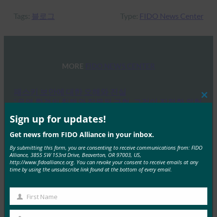
Tags:
블로그
Type:
FIDO News Center
MORE
FIDO NEWS CENTER
패스키 보안에 대한 오해와 진실
“운영 환경의 침해와 잘못된 구현, 그것이 진정한 위험
Clos
this
요인이다”
mod
Sign up for updates!
FIDO News Center
Get news from FIDO Alliance in your inbox.
9월 2, 2025
By submitting this form, you are consenting to receive communications from: FIDO
Nishant Kaushik, Chief Technology Officer, FIDO Alliance
Alliance, 3855 SW 153rd Drive, Beaverton, OR 97003, US,
http://www.fidoalliance.org. You can revoke your consent to receive emails at any
최근 몇 달 사이 “패스키에 중대한 취약점이 발견되었
time by using the unsubscribe link found at the bottom of every email.
다”는…
First Name
First
Read More →
Name