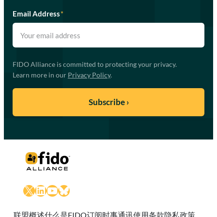
Email Address
*
FIDO Alliance is committed to protecting your privacy.
Learn more in our
Privacy Policy
.
X
LinkedIn
YouTube
Bluesky
联盟概述
什么是FIDO
订阅时事通讯
使用条款
隐私政策