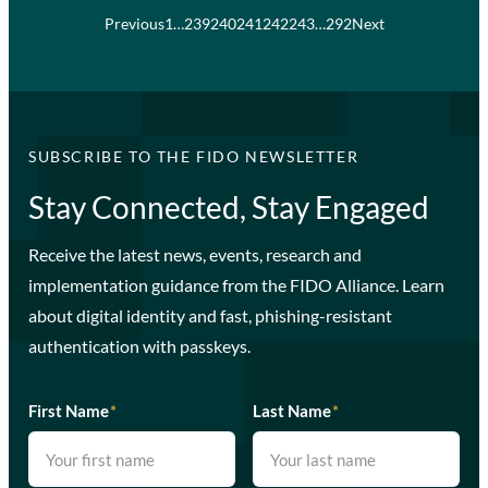
Previous
1
…
239
240
241
242
243
…
292
Next
SUBSCRIBE TO THE FIDO NEWSLETTER
Stay Connected, Stay Engaged
Receive the latest news, events, research and
implementation guidance from the FIDO Alliance. Learn
about digital identity and fast, phishing-resistant
authentication with passkeys.
First Name
*
Last Name
*