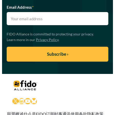
Email Address
*
FIDO Alliance is committed to protecting your privacy.
Learn more in our
Privacy Policy
.
X
LinkedIn
YouTube
Bluesky
联盟概述
什么是FIDO
订阅时事通讯
使用条款
隐私政策