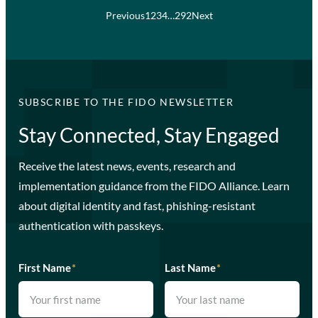
Previous
1
2
3
4
…
292
Next
SUBSCRIBE TO THE FIDO NEWSLETTER
Stay Connected, Stay Engaged
Receive the latest news, events, research and
implementation guidance from the FIDO Alliance. Learn
about digital identity and fast, phishing-resistant
authentication with passkeys.
First Name
*
Last Name
*