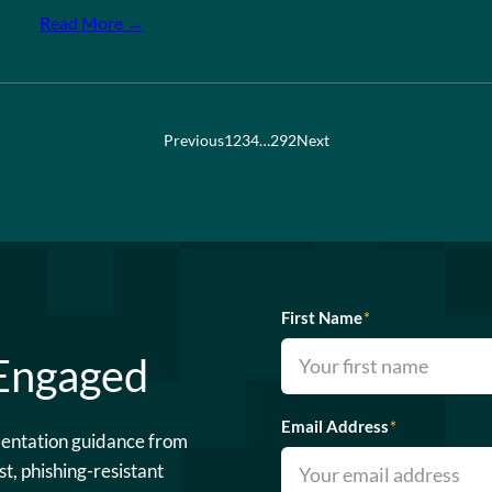
Read More →
Previous
1
2
3
4
…
292
Next
First Name
*
 Engaged
Email Address
*
mentation guidance from
st, phishing-resistant