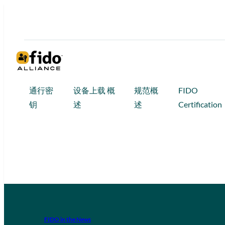
通行密
设备上载 概
规范概
FIDO
钥
述
述
Certification
FIDO in the News