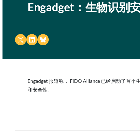
Engadget：生物
Share on X
Share on LinkedIn
Share on Bluesky
Engadget 报道称， FIDO Alliance
和安全性。