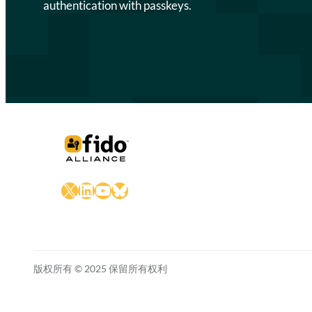
authentication with passkeys.
X
LinkedIn
YouTube
Bluesky
版权所有 © 2025 保留所有权利